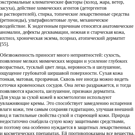
экстремальные климатические факторы (холод, жара, ветер,
засуха), действие химических агентов (детергентов
и растворителей), стирка, топические лекарственные средства
(ретиноиды), ультрафиолетовые лучи, механическое
воздействие. К эндогенным причинам относятся анатомические
аномалии, дефекты десквамации, нежная и старческая кожа,
ихтиоз, хроническая экзема, псориаз, атопический дерматит
[55].
Обезвоженность приносит много неприятностей: сухость,
появление мелких мимических морщин и усиление глубоких
возрастных, тусклый цвет лица, неровность и шелушение,
ощущение грубоватой шершавой поверхности. Сухая кожа
тонкая, матовая, прозрачная. Сквозь нее иногда можно видеть
сеточки кровеносных сосудов. Она легко раздражается, и тогда
появляются краснота, шелушение, признаки дерматита.
Для ухода за сухой кожей в косметологии используют
увлажняющие кремы. Это способствует замедлению испарения
влаги кожи, тем самым сохраняя гидратацию, улучшая внешний
вид и тактильные свойства сухой и стареющей кожи. Природа
недостаточно снабдила сухую кожу защитными средствами,
и поэтому она особенно нуждается в защитных лекарственных
и косметических препаратах. Ей противопоказаны все вещества,