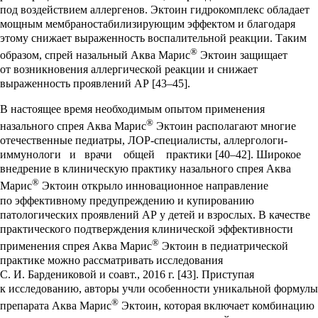
под воздействием аллергенов. Эктоин гидрокомплекс обладает
мощным мембраностабилизирующим эффектом и благодаря
этому снижает выраженность воспалительной реакции. Таким
®
образом, спрей назальный Аква Марис
Эктоин защищает
от возникновения аллергической реакции и снижает
выраженность проявлений АР [43–45].
В настоящее время необходимым опытом применения
®
назального спрея Аква Марис
Эктоин располагают многие
отечественные педиатры, ЛОР-специалисты, аллергологи-
иммунологи и врачи общей практики [40–42]. Широкое
внедрение в клиническую практику назального спрея Аква
®
Марис
Эктоин открыло инновационное направление
по эффективному предупреждению и купированию
патологических проявлений АР у детей и взрослых. В качестве
практического подтверждения клинической эффективности
®
применения спрея Аква Марис
Эктоин в педиатрической
практике можно рассматривать исследования
С. И. Бардениковой и соавт., 2016 г. [43]. Приступая
к исследованию, авторы учли особенности уникальной формулы
®
препарата Аква Марис
Эктоин, которая включает комбинацию