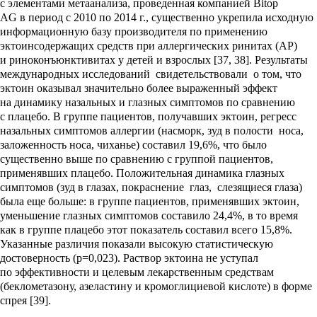
с элементами метаанализа, проведенная компанией Bitop
AG в период с 2010 по 2014 г., существенно укрепила исходную
информационную базу производителя по применению
эктоинсодержащих средств при аллергических ринитах (АР)
и риноконъюнктивитах у детей и взрослых [37, 38]. Результаты
международных исследований свидетельствовали о том, что
эктоин оказывал значительно более выраженный эффект
на динамику назальных и глазных симптомов по сравнению
с плацебо. В группе пациентов, получавших эктоин, регресс
назальных симптомов аллергии (насморк, зуд в полости носа,
заложенность носа, чиханье) составил 19,6%, что было
существенно выше по сравнению с группой пациентов,
применявших плацебо. Положительная динамика глазных
симптомов (зуд в глазах, покраснение глаз, слезящиеся глаза)
была еще больше: в группе пациентов, применявших эктоин,
уменьшение глазных симптомов составило 24,4%, в то время
как в группе плацебо этот показатель составил всего 15,8%.
Указанные различия показали высокую статистическую
достоверность (p=0,023). Раствор эктоина не уступал
по эффективности и целевым лекарственным средствам
(беклометазону, азеластину и кромоглициевой кислоте) в форме
спрея [39].