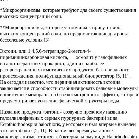
*Микроорганизмы, которые требуют для своего существования
высоких концентраций соли.
**Микроорганизмы, которые устойчивы к присутствию
высоких концентраций соли, но предпочитающие для роста
бессолевые условия [3].
Эктоин, или 1,4,5,6-тетрагидро-2-метил-4-
пиримидинкарбоновая кислота, — осмолит у галофильных
и галотолерантных прокариот, один из наиболее
распространенных осмотических продуктов бактериального
происхождения, полифункциональный биопротектор [5, 11].
На сегодня известно, что первичная активность эктоина
заключается в способности стабилизировать белковые молекулы
и клеточные мембраны на базе космотропного эффекта, который
предусматривает усиление физической структуры воды.
Название продукта «эктоин» созвучно прежнему названию
галоалкалифильных серных пурпурных бактерий вида
Ectothiorhodospira halochloris, у которых и был впервые выделен
этот метаболит [5, 11]. В настоящее время указанные
микроорганизмы относят к бактериальному виду Halorhodospira