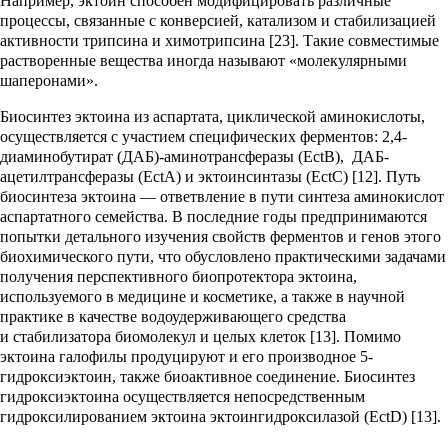
Например, эктоин способен модифицировать различные
процессы, связанные с конверсией, катализом и стабилизацией
активности трипсина и химотрипсина [23]. Такие совместимые
растворенные вещества иногда называют «молекулярными
шаперонами».
Биосинтез эктоина из аспартата, циклической аминокислоты,
осуществляется с участием специфических ферментов: 2,4-
диаминобутират (ДАБ)-аминотрансферазы (EctB), ДАБ-
ацетилтрансферазы (EctA) и эктоинсинтазы (EctC) [12]. Путь
биосинтеза эктоина — ответвление в пути синтеза аминокислот
аспартатного семейства. В последние годы предпринимаются
попытки детального изучения свойств ферментов и генов этого
биохимического пути, что обусловлено практическими задачами
получения перспективного биопротектора эктоина,
используемого в медицине и косметике, а также в научной
практике в качестве водоудерживающего средства
и стабилизатора биомолекул и целых клеток [13]. Помимо
эктоина галофилы продуцируют и его производное 5-
гидроксиэктоин, также биоактивное соединение. Биосинтез
гидроксиэктоина осуществляется непосредственным
гидроксилированием эктоина эктоингидроксилазой (EctD) [13].