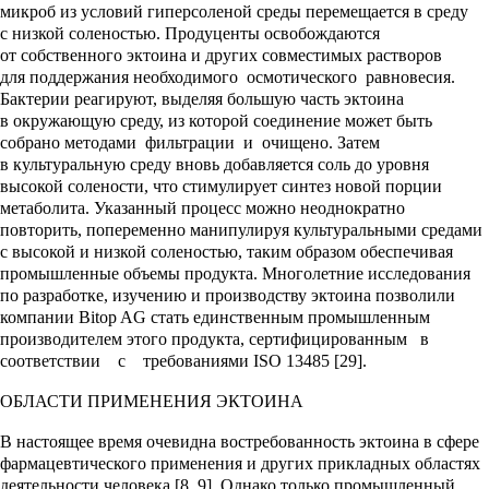
микроб из условий гиперсоленой среды перемещается в среду
с низкой соленостью. Продуценты освобождаются
от собственного эктоина и других совместимых растворов
для поддержания необходимого осмотического равновесия.
Бактерии реагируют, выделяя большую часть эктоина
в окружающую среду, из которой соединение может быть
собрано методами фильтрации и очищено. Затем
в культуральную среду вновь добавляется соль до уровня
высокой солености, что стимулирует синтез новой порции
метаболита. Указанный процесс можно неоднократно
повторить, попеременно манипулируя культуральными средами
с высокой и низкой соленостью, таким образом обеспечивая
промышленные объемы продукта. Многолетние исследования
по разработке, изучению и производству эктоина позволили
компании Bitop AG стать единственным промышленным
производителем этого продукта, сертифицированным в
соответствии с требованиями ISO 13485 [29].
ОБЛАСТИ ПРИМЕНЕНИЯ ЭКТОИНА
В настоящее время очевидна востребованность эктоина в сфере
фармацевтического применения и других прикладных областях
деятельности человека [8, 9]. Однако только промышленный