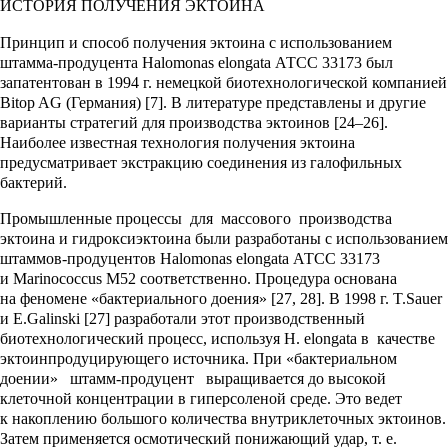
ИСТОРИЯ ПОЛУЧЕНИЯ ЭКТОИНА
Принцип и способ получения эктоина с использованием
штамма-продуцента Halomonas elongata АТСС 33173 был
запатентован в 1994 г. немецкой биотехнологической компанией
Bitop AG (Германия) [7]. В литературе представлены и другие
варианты стратегий для производства эктоинов [24–26].
Наиболее известная технология получения эктоина
предусматривает экстракцию соединения из галофильных
бактерий.
Промышленные процессы для массового производства
эктоина и гидроксиэктоина были разработаны с использованием
штаммов-продуцентов Halomonas elongata АТСС 33173
и Marinococcus M52 соответственно. Процедура основана
на феномене «бактериального доения» [27, 28]. В 1998 г. T.Sauer
и E.Galinski [27] разработали этот производственный
биотехнологический процесс, используя H. elongata в качестве
эктоинпродуцирующего источника. При «бактериальном
доении» штамм-продуцент выращивается до высокой
клеточной концентрации в гиперсоленой среде. Это ведет
к накоплению большого количества внутриклеточных эктоинов.
Затем применяется осмотический понижающий удар, т. е.