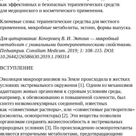
как эффективных и безопасных терапевтических средств
для медицинского и косметического применения.
Ключевые слова:
терапевтические средства для местного
применения, микробные метаболиты, эктоин, формы выпуска.
Для цитирования:
Кочеровец В. И. Эктоин — микробный
метаболит с уникальными биотерапевтическими свойствами.
Педиатрия. Consilium Medicum. 2019; 1: 108–115. DOI:
10.26442/26586630.2019.1.190314
ВСТУПЛЕНИЕ
Эволюция микроорганизмов на Земле происходила в жестких
условиях экстремального окружения [1]. Одним из механизмов
адаптации живых организмов к суровым условиям среды,
например, к обезвоживанию и повышенной солености, был
синтез низкомолекулярных соединений, известных
как «совместимые растворы», или «совместимые растворители»
(осмолиты, осмопротекторы) [2]. Эти вещества позволяли
организмам сохранять жизнеспособность в экстремальных
природных условиях [3]. По происхождению осмопротектанты
являются вторичными метаболитами, предотвращающими