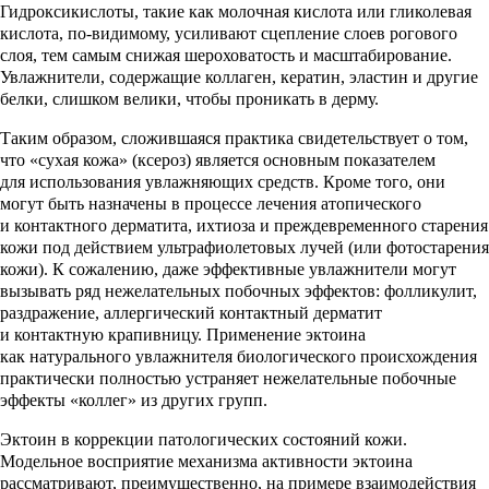
Гидроксикислоты, такие как молочная кислота или гликолевая
кислота, по-видимому, усиливают сцепление слоев рогового
слоя, тем самым снижая шероховатость и масштабирование.
Увлажнители, содержащие коллаген, кератин, эластин и другие
белки, слишком велики, чтобы проникать в дерму.
Таким образом, сложившаяся практика свидетельствует о том,
что «сухая кожа» (ксероз) является основным показателем
для использования увлажняющих средств. Кроме того, они
могут быть назначены в процессе лечения атопического
и контактного дерматита, ихтиоза и преждевременного старения
кожи под действием ультрафиолетовых лучей (или фотостарения
кожи). К сожалению, даже эффективные увлажнители могут
вызывать ряд нежелательных побочных эффектов: фолликулит,
раздражение, аллергический контактный дерматит
и контактную крапивницу. Применение эктоина
как натурального увлажнителя биологического происхождения
практически полностью устраняет нежелательные побочные
эффекты «коллег» из других групп.
Эктоин в коррекции патологических состояний кожи.
Модельное восприятие механизма активности эктоина
рассматривают, преимущественно, на примере взаимодействия