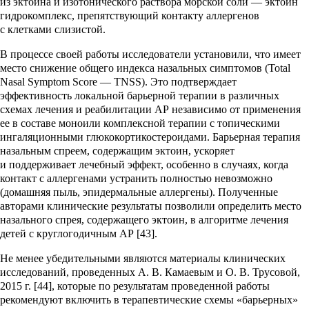
из эктоина и изотонического раствора морской соли — эктоин
гидрокомплекс, препятствующий контакту аллергенов
с клетками слизистой.
В процессе своей работы исследователи установили, что имеет
место снижение общего индекса назальных симптомов (Total
Nasal Symptom Score — TNSS). Это подтверждает
эффективность локальной барьерной терапии в различных
схемах лечения и реабилитации АР независимо от применения
ее в составе моноили комплексной терапии с топическими
ингаляционными глюкокортикостероидами. Барьерная терапия
назальным спреем, содержащим эктоин, ускоряет
и поддерживает лечебный эффект, особенно в случаях, когда
контакт с аллергенами устранить полностью невозможно
(домашняя пыль, эпидермальные аллергены). Полученные
авторами клинические результаты позволили определить место
назального спрея, содержащего эктоин, в алгоритме лечения
детей с круглогодичным АР [43].
Не менее убедительными являются материалы клинических
исследований, проведенных А. В. Камаевым и О. В. Трусовой,
2015 г. [44], которые по результатам проведенной работы
рекомендуют включить в терапевтические схемы «барьерных»