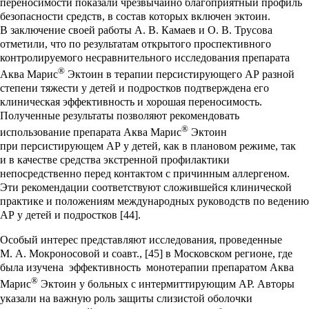
переносимости показали чрезвычайно благоприятный профиль
безопасности средств, в состав которых включен эктоин.
В заключение своей работы А. В. Камаев и О. В. Трусова
отметили, что по результатам открытого проспективного
контролируемого несравнительного исследования препарата
®
Аква Марис
Эктоин в терапии персистирующего АР разной
степени тяжести у детей и подростков подтверждена его
клиническая эффективность и хорошая переносимость.
Полученные результаты позволяют рекомендовать
®
использование препарата Аква Марис
Эктоин
при персистирующем АР у детей, как в плановом режиме, так
и в качестве средства экстренной профилактики
непосредственно перед контактом с причинным аллергеном.
Эти рекомендации соответствуют сложившейся клинической
практике и положениям международных руководств по ведению
АР у детей и подростков [44].
Особый интерес представляют исследования, проведенные
М. А. Мокроносовой и соавт., [45] в Московском регионе, где
была изучена эффективность монотерапии препаратом Аква
®
Марис
Эктоин у больных с интермиттирующим АР. Авторы
указали на важную роль защиты слизистой оболочки