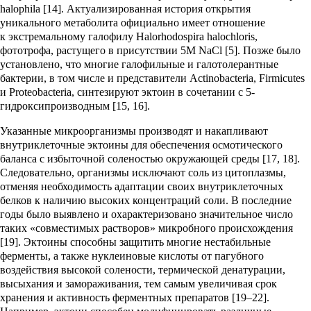
halорhila [14]. Актуализированная история открытия
уникального метаболита официально имеет отношение
к экстремальному галофилу Halorhodospira halосhloris,
фототрофа, растущего в присутствии 5M NaCl [5]. Позже было
установлено, что многие галофильные и галотолерантные
бактерии, в том числе и представители Actinobacteria, Firmicutes
и Proteobacteria, синтезируют эктоин в сочетании с 5-
гидроксипроизводным [15, 16].
Указанные микроорганизмы производят и накапливают
внутриклеточные эктоины для обеспечения осмотического
баланса с избыточной соленостью окружающей среды [17, 18].
Следовательно, организмы исключают соль из цитоплазмы,
отменяя необходимость адаптации своих внутриклеточных
белков к наличию высоких концентраций соли. В последние
годы было выявлено и охарактеризовано значительное число
таких «совместимых растворов» микробного происхождения
[19]. Эктоины способны защитить многие нестабильные
ферменты, а также нуклеиновые кислоты от пагубного
воздействия высокой солености, термической денатурации,
высыхания и замораживания, тем самым увеличивая срок
хранения и активность ферментных препаратов [19–22].