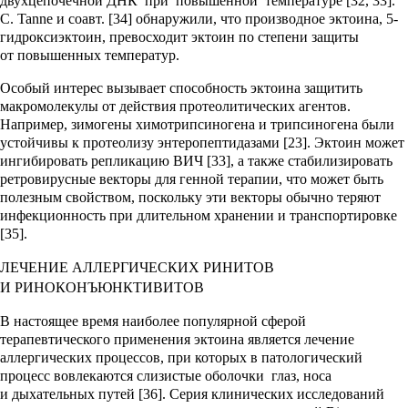
двухцепочечной ДНК при повышенной температуре [32, 33].
С. Tanne и соавт. [34] обнаружили, что производное эктоина, 5-
гидроксиэктоин, превосходит эктоин по степени защиты
от повышенных температур.
Особый интерес вызывает способность эктоина защитить
макромолекулы от действия протеолитических агентов.
Например, зимогены химотрипсиногена и трипсиногена были
устойчивы к протеолизу энтеропептидазами [23]. Эктоин может
ингибировать репликацию ВИЧ [33], а также стабилизировать
ретровирусные векторы для генной терапии, что может быть
полезным свойством, поскольку эти векторы обычно теряют
инфекционность при длительном хранении и транспортировке
[35].
ЛЕЧЕНИЕ АЛЛЕРГИЧЕСКИХ РИНИТОВ
И РИНОКОНЪЮНКТИВИТОВ
В настоящее время наиболее популярной сферой
терапевтического применения эктоина является лечение
аллергических процессов, при которых в патологический
процесс вовлекаются слизистые оболочки глаз, носа
и дыхательных путей [36]. Серия клинических исследований