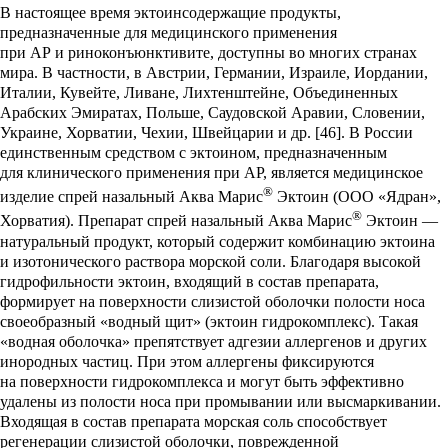
В настоящее время эктоинсодержащие продукты,
предназначенные для медицинского применения
при АР и риноконъюнктивите, доступны во многих странах
мира. В частности, в Австрии, Германии, Израиле, Иордании,
Италии, Кувейте, Ливане, Лихтенштейне, Объединенных
Арабских Эмиратах, Польше, Саудовской Аравии, Словении,
Украине, Хорватии, Чехии, Швейцарии и др. [46]. В России
единственным средством с эктоином, предназначенным
для клинического применения при АР, является медицинское
®
изделие спрей назальный Аква Марис
Эктоин (ООО «Ядран»,
®
Хорватия). Препарат спрей назальный Аква Марис
Эктоин —
натуральный продукт, который содержит комбинацию эктоина
и изотонического раствора морской соли. Благодаря высокой
гидрофильности эктоин, входящий в состав препарата,
формирует на поверхности слизистой оболочки полости носа
своеобразный «водный щит» (эктоин гидрокомплекс). Такая
«водная оболочка» препятствует адгезии аллергенов и других
инородных частиц. При этом аллергены фиксируются
на поверхности гидрокомплекса и могут быть эффективно
удалены из полости носа при промывании или высмаркивании.
Входящая в состав препарата морская соль способствует
регенерации слизистой оболочки, поврежденной