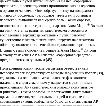
дыхательных путей путем нанесения на нее «барьерных»
препаратов, препятствующих проникновению аллергенов
в организм человека. Они, образуя пленку на поверхности
слизистой оболочки, «разобщают» аллерген и организм
человека и выполняют барьерную роль. Таким образом,
®
использование монотерапии препаратом Аква Марис
Эктоин
на ранних этапах развития аллергического сезонного
воспаления в верхних дыхательных путях позволяет
существенно снизить антигенную нагрузку на слизистую
оболочку полости носа сенсибилизированного организма.
®
В связи с этим включение препарата Аква Марис
Эктоин
в стандарт лечения АР в качестве «барьерного средства»
представляется актуальным [45].
Приведенные клинические результаты отечественных
исследователей подтверждают выводы зарубежных коллег [38],
сделанные на основании метаанализа эффективности
назального спрея с эктоином у пациентов с различными
проявлениями АР (аллергическим риноконъюнктивитом
и ринитом). Таким образом, на протяжении длительного
времени известно, что назальный спрей и глазные капли,
содержащие эктоин, эффективно борются с симптомами АР,