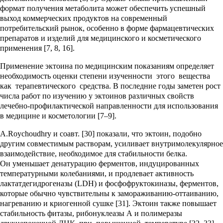
формат получения метаболита может обеспечить успешный
выход коммерческих продуктов на современный
потребительский рынок, особенно в форме фармацевтических
препаратов и изделий для медицинского и косметического
применения [7, 8, 16].
Применение эктоина по медицинским показаниям определяет
необходимость оценки степени изученности этого вещества
как терапевтического средства. В последние годы заметен рост
числа работ по изучению у эктоинов различных свойств
лечебно-профилактической направленности для использования
в медицине и косметологии [7–9].
А.Roychoudhry и соавт. [30] показали, что эктоин, подобно
другим совместимым растворам, усиливает внутримолекулярное
взаимодействие, необходимое для стабильности белка.
Он уменьшает денатурацию ферментов, индуцированных
температурными колебаниями, и продлевает активность
лактатдегидрогеназы (LDH) и фосфофруктокиназы, ферментов,
которые обычно чувствительны к замораживанию-оттаиванию,
нагреванию и криогенной сушке [31]. Эктоин также повышает
стабильность фитазы, рибонуклеазы А и полимеразы