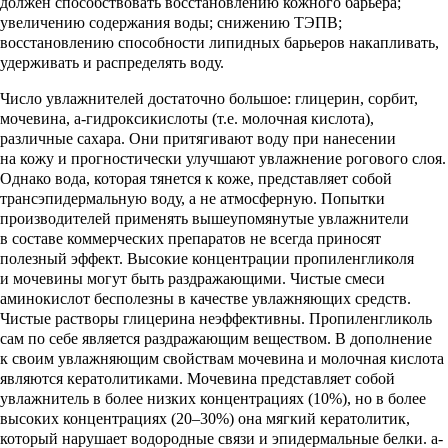
должен способствовать восстановлению кожного барьера;
увеличению содержания воды; снижению ТЭПВ;
восстановлению способности липидных барьеров накапливать,
удерживать и распределять воду.
Число увлажнителей достаточно большое: глицерин, сорбит,
мочевина, a-гидроксикислоты (т.е. молочная кислота),
различные сахара. Они притягивают воду при нанесении
на кожу и прогностически улучшают увлажнение рогового слоя.
Однако вода, которая тянется к коже, представляет собой
трансэпидермальную воду, а не атмосферную. Попытки
производителей применять вышеупомянутые увлажнители
в составе коммерческих препаратов не всегда приносят
полезный эффект. Высокие концентрации пропиленгликоля
и мочевины могут быть раздражающими. Чистые смеси
аминокислот бесполезны в качестве увлажняющих средств.
Чистые растворы глицерина неэффективны. Пропиленгликоль
сам по себе является раздражающим веществом. В дополнение
к своим увлажняющим свойствам мочевина и молочная кислота
являются кератолитиками. Мочевина представляет собой
увлажнитель в более низких концентрациях (10%), но в более
высоких концентрациях (20–30%) она мягкий кератолитик,
который нарушает водородные связи и эпидермальные белки. a-