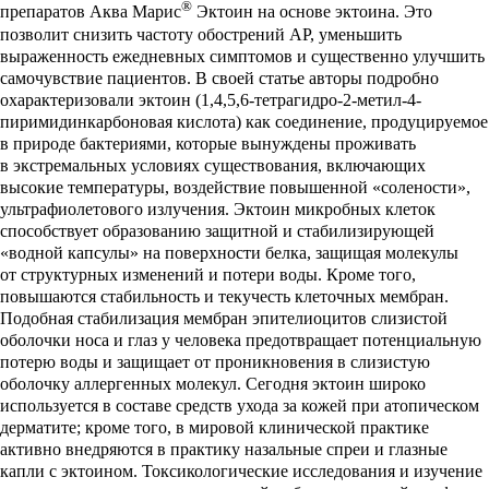
®
препаратов Аква Марис
Эктоин на основе эктоина. Это
позволит снизить частоту обострений АР, уменьшить
выраженность ежедневных симптомов и существенно улучшить
самочувствие пациентов. В своей статье авторы подробно
охарактеризовали эктоин (1,4,5,6-тетрагидро-2-метил-4-
пиримидинкарбоновая кислота) как соединение, продуцируемое
в природе бактериями, которые вынуждены проживать
в экстремальных условиях существования, включающих
высокие температуры, воздействие повышенной «солености»,
ультрафиолетового излучения. Эктоин микробных клеток
способствует образованию защитной и стабилизирующей
«водной капсулы» на поверхности белка, защищая молекулы
от структурных изменений и потери воды. Кроме того,
повышаются стабильность и текучесть клеточных мембран.
Подобная стабилизация мембран эпителиоцитов слизистой
оболочки носа и глаз у человека предотвращает потенциальную
потерю воды и защищает от проникновения в слизистую
оболочку аллергенных молекул. Сегодня эктоин широко
используется в составе средств ухода за кожей при атопическом
дерматите; кроме того, в мировой клинической практике
активно внедряются в практику назальные спреи и глазные
капли с эктоином. Токсикологические исследования и изучение