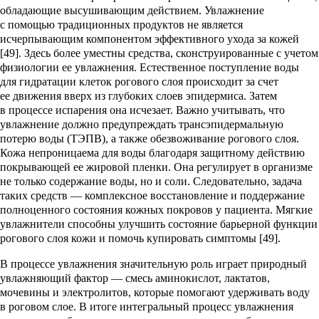
обладающие высушивающим действием. Увлажнение
с помощью традиционных продуктов не является
исчерпывающим компонентом эффективного ухода за кожей
[49]. Здесь более уместны средства, сконструированные с учетом
физиологии ее увлажнения. Естественное поступление воды
для гидратации клеток рогового слоя происходит за счет
ее движения вверх из глубоких слоев эпидермиса. Затем
в процессе испарения она исчезает. Важно учитывать, что
увлажнение должно предупреждать трансэпидермальную
потерю воды (ТЭПВ), а также обезвоживание рогового слоя.
Кожа непроницаема для воды благодаря защитному действию
покрывающей ее жировой пленки. Она регулирует в организме
не только содержание воды, но и соли. Следовательно, задача
таких средств — комплексное восстановление и поддержание
полноценного состояния кожных покровов у пациента. Мягкие
увлажнители способны улучшить состояние барьерной функции
рогового слоя кожи и помочь купировать симптомы [49].
В процессе увлажнения значительную роль играет природный
увлажняющий фактор — смесь аминокислот, лактатов,
мочевины и электролитов, которые помогают удерживать воду
в роговом слое. В итоге интегральный процесс увлажнения