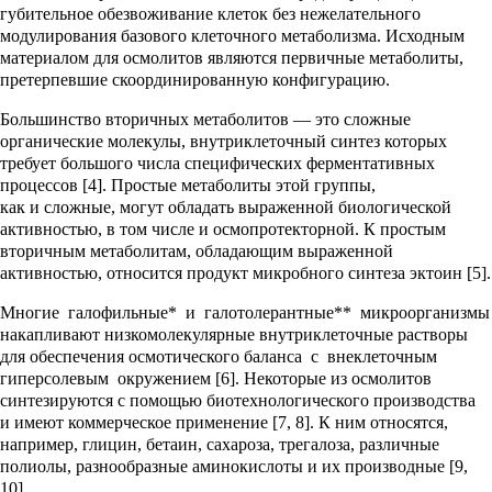
губительное обезвоживание клеток без нежелательного
модулирования базового клеточного метаболизма. Исходным
материалом для осмолитов являются первичные метаболиты,
претерпевшие скоординированную конфигурацию.
Большинство вторичных метаболитов — это сложные
органические молекулы, внутриклеточный синтез которых
требует большого числа специфических ферментативных
процессов [4]. Простые метаболиты этой группы,
как и сложные, могут обладать выраженной биологической
активностью, в том числе и осмопротекторной. К простым
вторичным метаболитам, обладающим выраженной
активностью, относится продукт микробного синтеза эктоин [5].
Многие галофильные* и галотолерантные** микроорганизмы
накапливают низкомолекулярные внутриклеточные растворы
для обеспечения осмотического баланса с внеклеточным
гиперсолевым окружением [6]. Некоторые из осмолитов
синтезируются с помощью биотехнологического производства
и имеют коммерческое применение [7, 8]. К ним относятся,
например, глицин, бетаин, сахароза, трегалоза, различные
полиолы, разнообразные аминокислоты и их производные [9,
10].