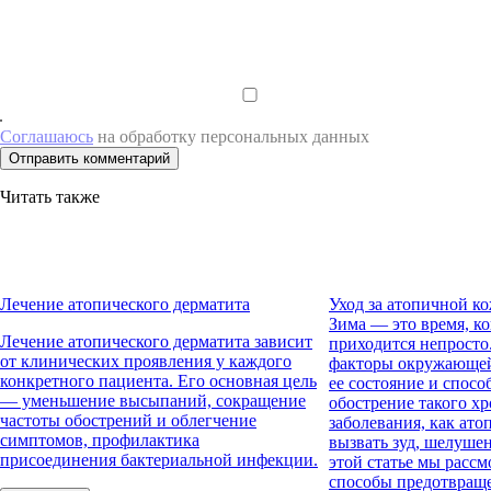
Соглашаюсь
на обработку персональных данных
Отправить комментарий
Читать также
Лечение атопического дерматита
Уход за атопичной к
Зима — это время, к
Лечение атопического дерматита зависит
приходится непросто
от клинических проявления у каждого
факторы окружающей
конкретного пациента. Его основная цель
ее состояние и спос
— уменьшение высыпаний, сокращение
обострение такого х
частоты обострений и облегчение
заболевания, как ато
симптомов, профилактика
вызвать зуд, шелуше
присоединения бактериальной инфекции.
этой статье мы расс
способы предотвращ