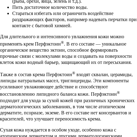
(рыба, орехи, яйца, зелень и т.д.).
Пить достаточное количество воды.
Стараться избегать или ограничить воздействие
раздражающих факторов, например надевать перчатки при
контакте с бытовой химией.
Для длительного и интенсивного увлажнения кожи можно
®
применять крем Перфэктоин
. В его составе — уникальное
органическое вещество эктоин, способное формировать
прочные связи с молекулами воды и создавать на поверхности
клеток кожи водный барьер, защищающий их от пересыхания.
®
Также в состав крема Перфэктоин
входят сквалан, церамиды,
липиды натуральных масел, триглицериды. Эти компоненты
усиливают увлажняющее действие и способствуют
®
восстановлению липидного баланса кожи. Перфэктоин
подходит для ухода за сухой кожей при различных хронических
дерматологических заболеваниях, в том числе атопическом
дерматите, псориазе, экземе. В его составе нет консервантов и
красителей, что улучшает переносимость крема.
Сухая кожа нуждается в особом уходе, особенно кожа с
атопическим дерматитом и другими дерматологическими