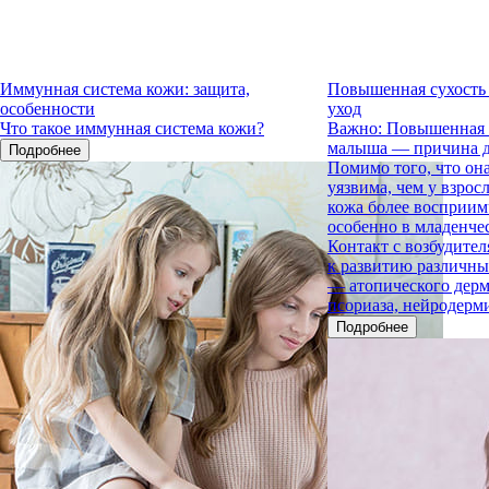
Иммунная система кожи: защита,
Повышенная сухость
особенности
уход
Что такое иммунная система кожи?
Важно: Повышенная 
малыша — причина д
Подробнее
Помимо того, что она
уязвима, чем у взрос
кожа более восприим
особенно в младенчес
Контакт с возбудите
к развитию различны
— атопического дерм
псориаза, нейродерм
Подробнее