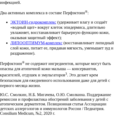
инфекцией.
®
Два активных комплекса в составе Перфэктоин
:
ЭКТОИН-гидрокомплекс
(удерживает влагу и создаёт
«водный щит» вокруг клеток эпидермиса, длительно
увлажняет, восстанавливает барьерную функцию кожи,
оказывая защитный эффект);
ЛИПООПТИМУМ-комплекс
(восстанавливает липидный
слой кожи, питает ее, придавая мягкость, уменьшает зуд и
раздражение).
®
Перфэктоин
не содержит ингредиентов, которые могут быть
опасны для атопичной кожи малыша — консервантов,
3
красителей, отдушек и эмульгаторов
. Это делает крем
безопасным для ежедневного использования даже для детей с
первого месяца жизни.
Ю.С. Смолкин, Н.Б. Мигачева, О.Ю. Смолкина. Поддержание
ремиссии и профилактика обострений заболевания у детей с
атопическим дерматитом. Позиционная статья Ассоциации
детских аллергологов и иммунологов России / Педиатрия.
Consilium Medicum, №2, 2020 г.