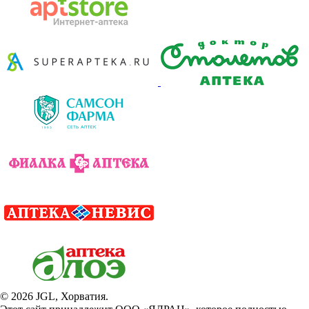
©
2026
JGL, Хорватия.